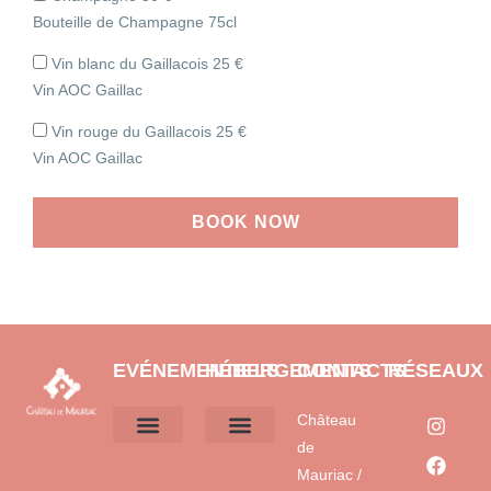
Bouteille de Champagne 75cl
Vin blanc du Gaillacois
25
€
Vin AOC Gaillac
Vin rouge du Gaillacois
25
€
Vin AOC Gaillac
BOOK NOW
EVÉNEMENTIELS
HÉBERGEMENTS
CONTACTS
RÉSEAUX
Château
de
Nos formules
Appartement de luxe Louis XIV
Chambre 1910
Chambre Baroque (chambre bleue jumelée)
Chambre Bleue (jumelée chambre Baroque)
Chambre chinoise
Chambres Directoire et Polonaise (jumelées)
Mauriac /