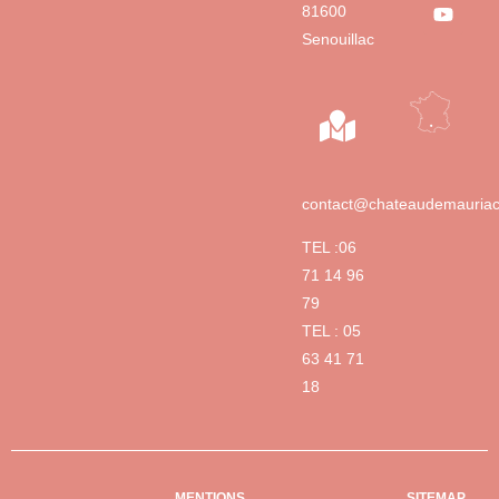
81600
Senouillac
contact@chateaudemauriac.
TEL :06
71 14 96
79
TEL : 05
63 41 71
18
MENTIONS
SITEMAP