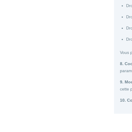
Dro
Dro
Dro
Dro
Vous p
8. Co
paramè
9. Mod
cette 
10. C