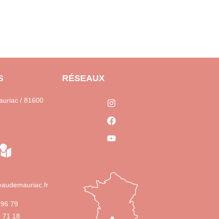
S
RÉSEAUX
uriac / 81600
audemauriac.fr
 96 79
1 71 18