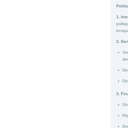
Politi
1. Int
politi
lorsqu
2. Do
Vo
de
Des
Des
3. Fi
Gér
Rép
Amé