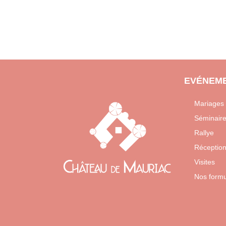
EVÉNEME
Mariages
Séminair
Rallye
Réceptio
Visites
Nos form