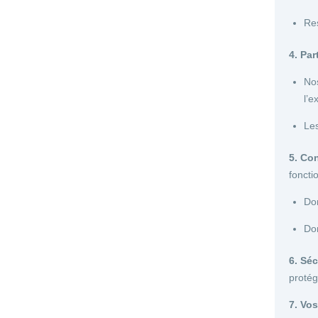
Res
4. Pa
Nos
l’e
Les
5. Co
foncti
Don
Don
6. Sé
protég
7. Vos