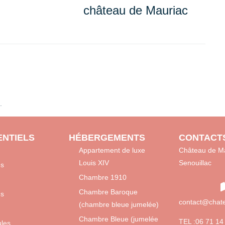
château de Mauriac
.
NTIELS
HÉBERGEMENTS
CONTACT
Appartement de luxe
Château de Ma
Louis XIV
Senouillac
es
Chambre 1910
Chambre Baroque
ns
contact@chate
(chambre bleue jumelée)
Chambre Bleue (jumelée
TEL :06 71 14
ules