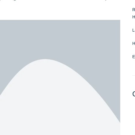
R
H
L
H
E