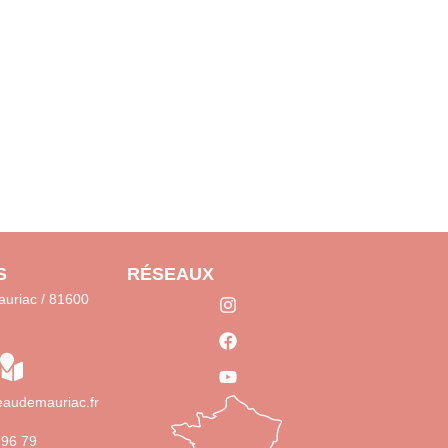
S
RÉSEAUX
uriac / 81600
audemauriac.fr
 96 79