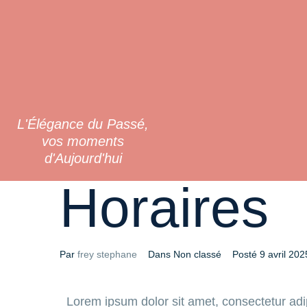
L'Élégance du Passé,
vos moments
d'Aujourd'hui
Horaires
Par
frey stephane
Dans Non classé
Posté
9 avril 202
Lorem ipsum dolor sit amet, consectetur adipi