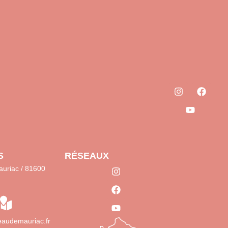
S
RÉSEAUX
uriac / 81600
audemauriac.fr